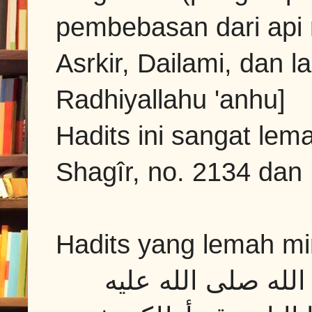
pembebasan dari api
Asrkir, Dailami, dan l
Radhiyallahu 'anhu]
Hadits ini sangat lem
Shagîr, no.
2134 dan 
Hadits yang lemah mir
له صلى الله عليه