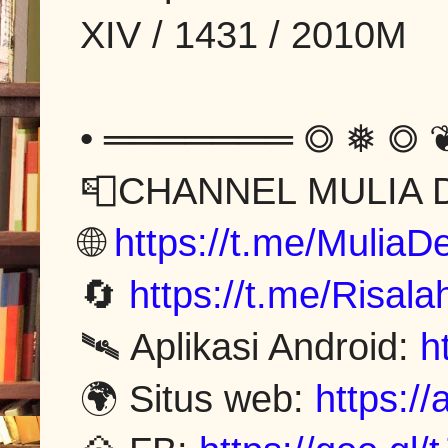
XIV / 1431 / 2010M
• ═══════ ◎ ❅ ◎ ❦
📮CHANNEL MULIA
🌐
https://t.me/Mulia
🔄
https://t.me/Risal
🛰 Aplikasi Android:
h
🌍 Situs web:
https:/