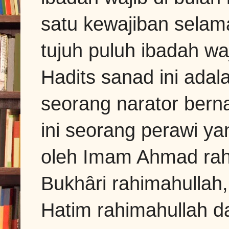
satu kewajiban selam
tujuh puluh ibadah waj
Hadits sanad ini adal
seorang narator berna
ini seorang perawi y
oleh Imam Ahmad rahi
Bukhâri rahimahullah
Hatim rahimahullah dan