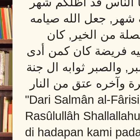
 الناس قد أظلكم شهر
 شهر, جعل الله صيامه
صلة من الخير, كان
يه فريضة كان كمن أدى
, والصبر ثوابه ال
جنة
"Dari Salmân al-Fârisi
Rasûlullâh Shallallahu
di hadapan kami pada 