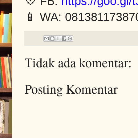
💠️ FB:
https://goo.gl
📱 WA: 08138117387
Tidak ada komentar:
Posting Komentar