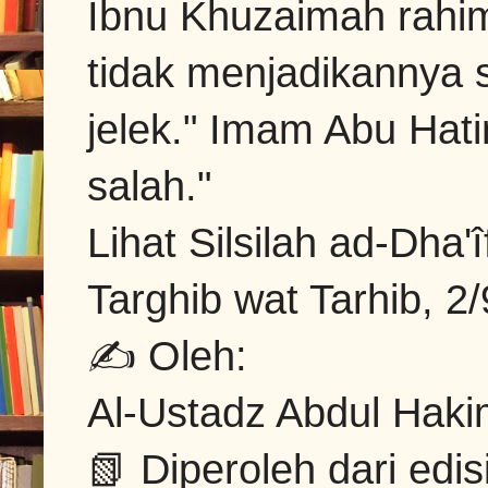
Ibnu Khuzaimah rahim
tidak menjadikannya 
jelek."
Imam Abu Hatim
salah."
Lihat Silsilah ad-Dha
Targhib wat Tarhib, 2/
✍ Oleh:
Al-Ustadz Abdul Haki
📗 Diperoleh dari edi