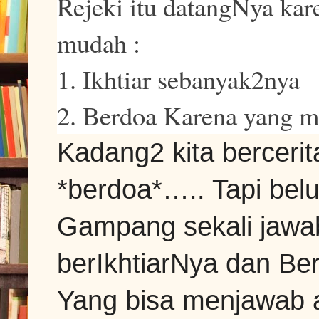
Rejeki itu datangNya kar
mudah :
1. Ikhtiar sebanyak2nya
2. Berdoa Karena yang me
Kadang2 kita bercerit
*berdoa*….. Tapi bel
Gampang sekali jawa
berIkhtiarNya dan 
Yang bisa menjawab ad