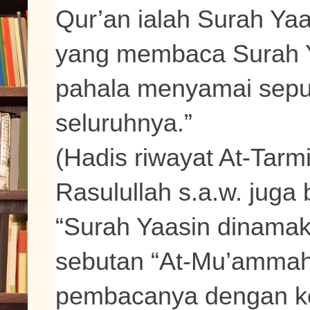
Qur’an ialah Surah Yaa
yang membaca Surah Ya
pahala menyamai sepu
seluruhnya.”
(Hadis riwayat At-Tarmiz
Rasulullah s.a.w. juga
“Surah Yaasin dinamak
sebutan “At-Mu’amma
pembacanya dengan keb