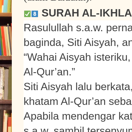
SURAH AL-IKHL
Rasulullah s.a.w. pern
baginda, Siti Aisyah, 
“Wahai Aisyah isteriku
Al-Qur’an.”
Siti Aisyah lalu berka
khatam Al-Qur’an seban
Apabila mendengar kata
s.a.w. sambil tersenyu