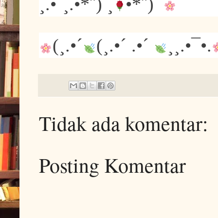
¸.•´¸.•*¨) ¸
•*¨)
(¸.•´
(¸.•´ .•´
¸¸.•¯•.
Tidak ada komentar:
Posting Komentar