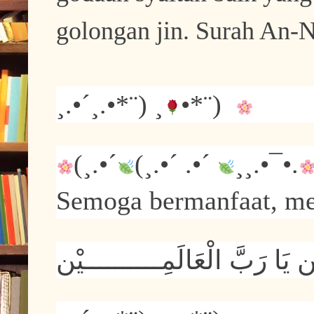
golongan jin. Surah An-Na
¸.•´¸.•*¨) ¸
•*¨)
(¸.•´
(¸.•´ .•´
¸¸.•¯•.
Semoga bermanfaat, met
ﻳَﺎ ﺭَﺏَّ ﺍﻟْﻌَﺎﻟَﻤِــــــــــﻴْﻦ