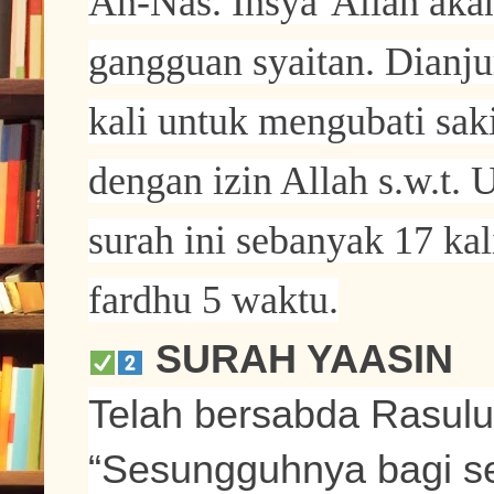
An-Nas. Insya’Allah akan
gangguan syaitan. Dianj
kali untuk mengubati saki
dengan izin Allah s.w.t.
surah ini sebanyak 17 kal
fardhu 5 waktu.
SURAH YAASIN
Telah bersabda Rasulull
“Sesungguhnya bagi seti