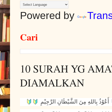
Powered by
Trans
Cari
10 SURAH YG AM
DIAMALKAN
أَعُوْذُ بِاللهِ مِنَ الشَّيْطَانِ الرَّجِيْمِ