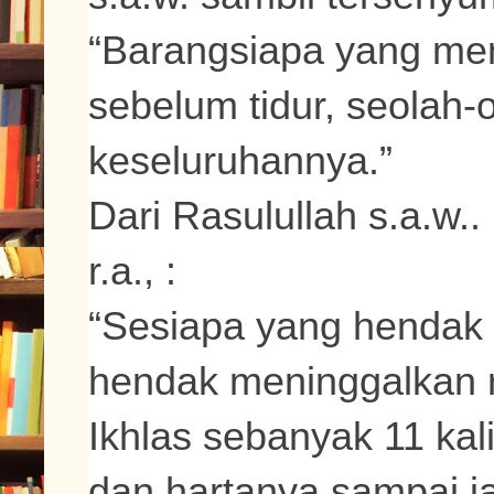
“Barangsiapa yang mem
sebelum tidur, seolah-
keseluruhannya.”
Dari Rasulullah s.a.w.
r.a., :
“Sesiapa yang hendak p
hendak meninggalkan 
Ikhlas sebanyak 11 ka
dan hartanya sampai ia