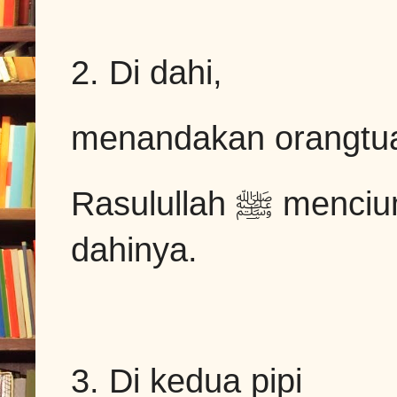
2. Di dahi,
menandakan orangtua
Rasulullah ﷺ mencium Fatimah radiallahu anha di
dahinya.
3. Di kedua pipi