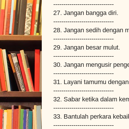
------------------------------
27. Jangan bangga diri.
------------------------------
28. Jangan sedih dengan
------------------------------
29. Jangan besar mulut.
------------------------------
30. Jangan mengusir peng
------------------------------
31. Layani tamumu dengan 
------------------------------
32. Sabar ketika dalam kem
------------------------------
33. Bantulah perkara kebai
------------------------------