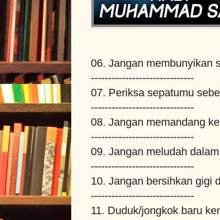
06. Jangan membunyikan se
------------------------------
07. Periksa sepatumu seb
------------------------------
08. Jangan memandang ke l
------------------------------
09. Jangan meludah dalam t
------------------------------
10. Jangan bersihkan gigi 
------------------------------
11. Duduk/jongkok baru ke