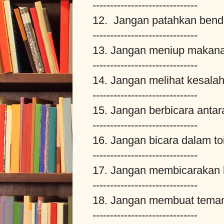
------------------------------
12. Jangan patahkan bend
------------------------------
13. Jangan meniup makanan
------------------------------
14. Jangan melihat kesalah
------------------------------
15. Jangan berbicara anta
------------------------------
16. Jangan bicara dalam toi
------------------------------
17. Jangan membicarakan
------------------------------
18. Jangan membuat tema
------------------------------