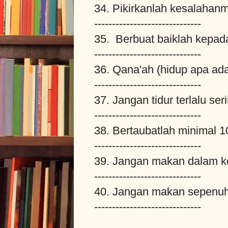
34. Pikirkanlah kesalahanm
------------------------------
35. Berbuat baiklah kepad
------------------------------
36. Qana'ah (hidup apa ad
------------------------------
37. Jangan tidur terlalu se
------------------------------
38. Bertaubatlah minimal 100
------------------------------
39. Jangan makan dalam k
------------------------------
40. Jangan makan sepenuh
------------------------------