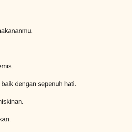
 makananmu.
emis.
baik dengan sepenuh hati.
iskinan.
kan.