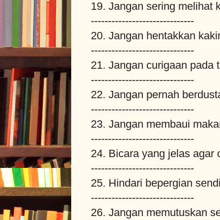
19. Jangan sering melihat k
------------------------------
20. Jangan hentakkan kakim
------------------------------
21. Jangan curigaan pada
------------------------------
22. Jangan pernah berdust
------------------------------
23. Jangan membaui maka
------------------------------
24. Bicara yang jelas agar
------------------------------
25. Hindari bepergian sendi
------------------------------
26. Jangan memutuskan sen