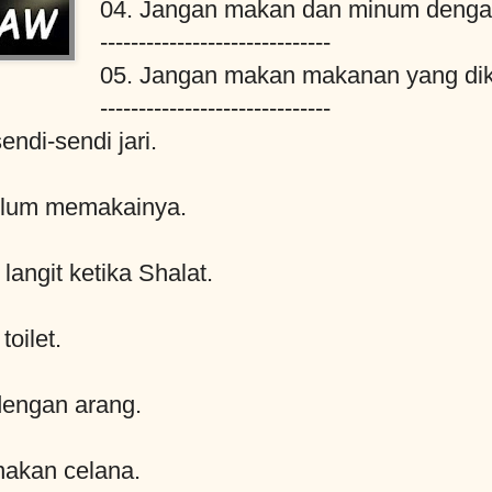
04. Jangan makan dan minum dengan 
------------------------------
05. Jangan makan makanan yang dike
------------------------------
ndi-sendi jari.
elum memakainya.
angit ketika Shalat.
oilet.
dengan arang.
nakan celana.