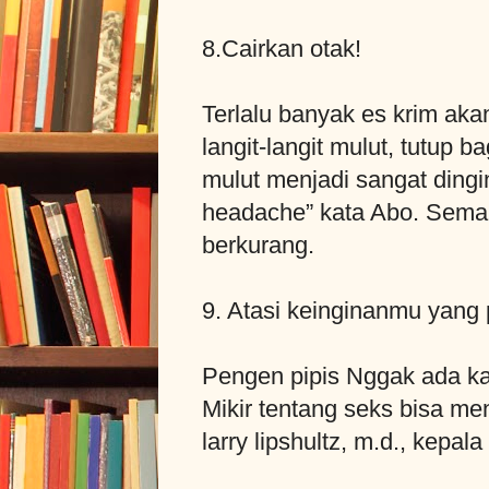
8.Cairkan otak!
Terlalu banyak es krim ak
langit-langit mulut, tutup b
mulut menjadi sangat ding
headache” kata Abo. Semak
berkurang.
9. Atasi keinginanmu yang
Pengen pipis Nggak ada k
Mikir tentang seks bisa m
larry lipshultz, m.d., kepal