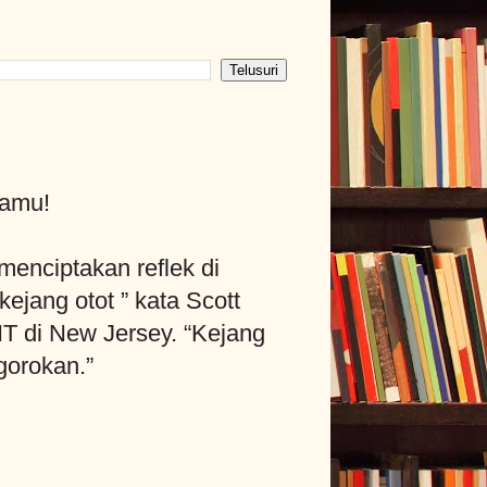
gamu!
 menciptakan reflek di
jang otot ” kata Scott
THT di New Jersey. “Kejang
gorokan.”