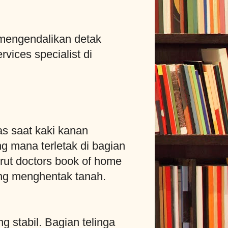
mengendalikan detak
vices specialist di
s saat kaki kanan
g mana terletak di bagian
ut doctors book of home
ng menghentak tanah.
 stabil. Bagian telinga