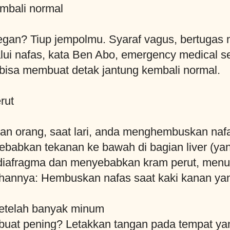
mbali normal
gan? Tiup jempolmu. Syaraf vagus, bertugas 
alui nafas, kata Ben Abo, emergency medical ser
ni bisa membuat detak jantung kembali normal.
rut
kan orang, saat lari, anda menghembuskan nafa
babkan tekanan ke bawah di bagian liver (yan
diafragma dan menyebabkan kram perut, menur
hannya: Hembuskan nafas saat kaki kanan ya
setelah banyak minum
uat pening? Letakkan tangan pada tempat yang