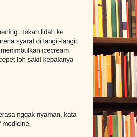
ening. Tekan lidah ke
ena syaraf di langit-langit
ya menimbulkan icecream
epet loh sakit kepalanya
gerasa nggak nyaman, kata
f medicine.