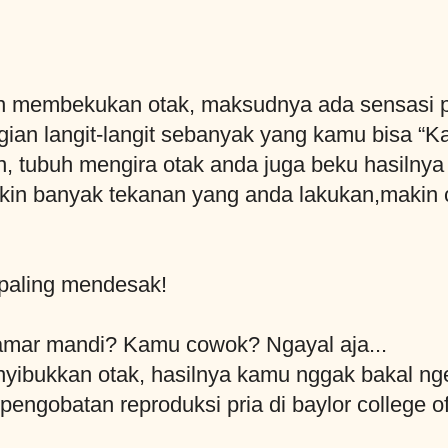
an membekukan otak, maksudnya ada sensasi p
agian langit-langit sebanyak yang kamu bisa “Kar
in, tubuh mengira otak anda juga beku hasiln
in banyak tekanan yang anda lakukan,makin c
 paling mendesak!
amar mandi? Kamu cowok? Ngayal aja...
enyibukkan otak, hasilnya kamu nggak bakal n
a pengobatan reproduksi pria di baylor college o