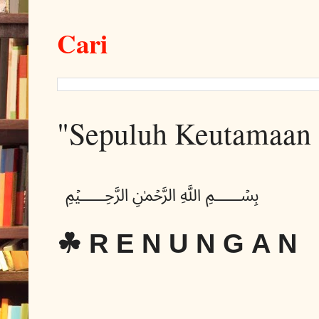
Cari
"Sepuluh Keutamaan 
﷽
☘ R E N U N G A N 