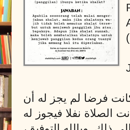
نت فرضا لم يجز له أن
نت الصلاة نفلا فيجوز له
لى ذلك‏.‏ وبالله التوفيق